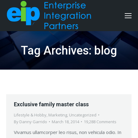
Tag Archives:
blog
Exclusive family master class
Lifestyle & Hobby
,
Marketing
,
Uncategorized
By
Danny Garrido
March 18, 2014
19,288 Comments
Vivamus ullamcorper leo risus, non vehicula odio. In